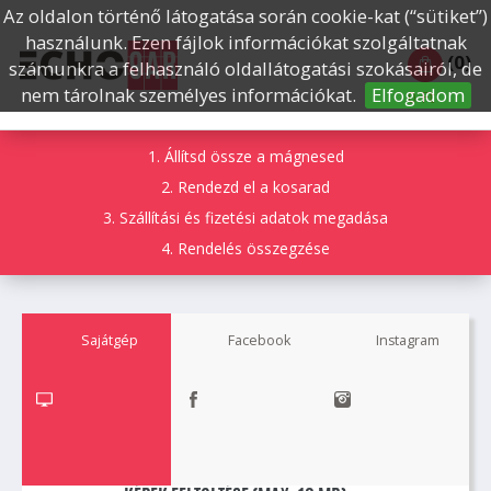
Az oldalon történő látogatása során cookie-kat (“sütiket”)
használunk. Ezen fájlok információkat szolgáltatnak
(0)
számunkra a felhasználó oldallátogatási szokásairól, de
nem tárolnak személyes információkat.
Elfogadom
0 Ft
1. Állítsd össze a mágnesed
2. Rendezd el a kosarad
3. Szállítási és fizetési adatok megadása
4. Rendelés összegzése
Sajátgép
Facebook
Instagram