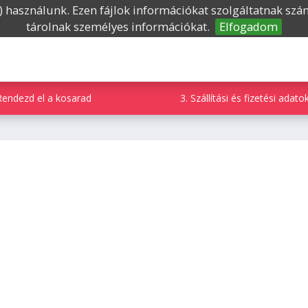
”) használunk. Ezen fájlok információkat szolgáltatnak sz
tárolnak személyes információkat.
Elfogadom
Rendezd el a kosarad
3. Szállítási és fizetési ada