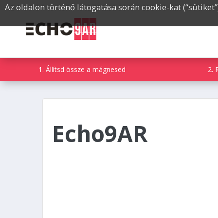
Az oldalon történő látogatása során cookie-kat (“sütiket
1. Állítsd össze a mágnesed
2. 
Echo9AR