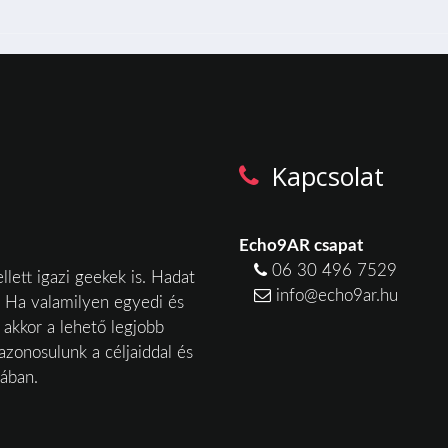
Kapcsolat
Echo9AR csapat
06 30 496 7529
lett igazi geekek is. Hadat
info@echo9ar.hu
 Ha valamilyen egyedi és
akkor a lehető legjobb
azonosulunk a céljaiddal és
sában.