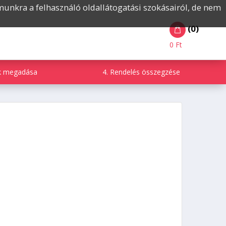
ámunkra a felhasználó oldallátogatási szokásairól, de nem
(0)
0 Ft
tok megadása
4. Rendelés összegzése